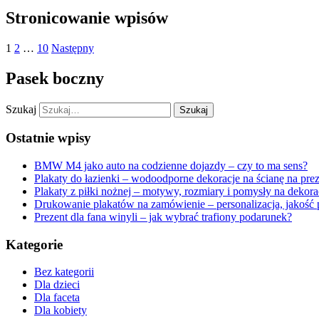
Stronicowanie wpisów
1
2
…
10
Następny
Pasek boczny
Szukaj
Ostatnie wpisy
BMW M4 jako auto na codzienne dojazdy – czy to ma sens?
Plakaty do łazienki – wodoodporne dekoracje na ścianę na pre
Plakaty z piłki nożnej – motywy, rozmiary i pomysły na dekora
Drukowanie plakatów na zamówienie – personalizacja, jakość 
Prezent dla fana winyli – jak wybrać trafiony podarunek?
Kategorie
Bez kategorii
Dla dzieci
Dla faceta
Dla kobiety