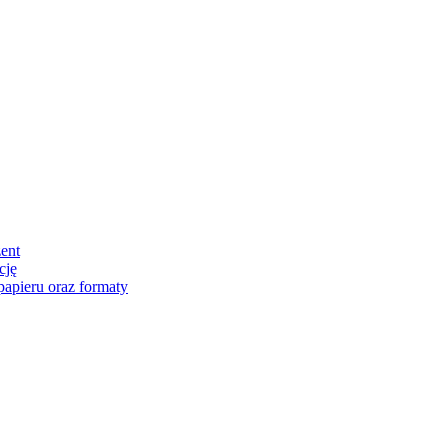
zent
cję
papieru oraz formaty