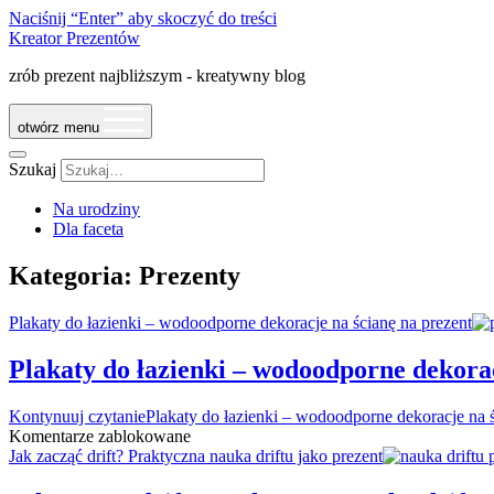
Naciśnij “Enter” aby skoczyć do treści
Kreator Prezentów
zrób prezent najbliższym - kreatywny blog
otwórz menu
Szukaj
Na urodziny
Dla faceta
Kategoria:
Prezenty
Plakaty do łazienki – wodoodporne dekoracje na ścianę na prezent
Plakaty do łazienki – wodoodporne dekorac
Kontynuuj czytanie
Plakaty do łazienki – wodoodporne dekoracje na ś
Komentarze zablokowane
Jak zacząć drift? Praktyczna nauka driftu jako prezent